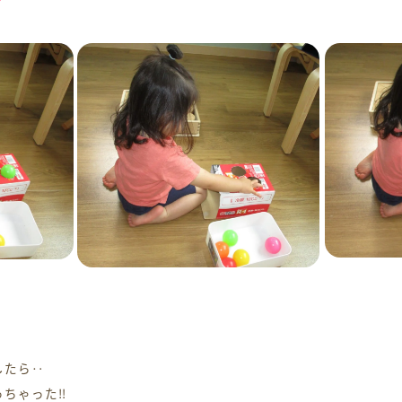
したら‥
っちゃった‼