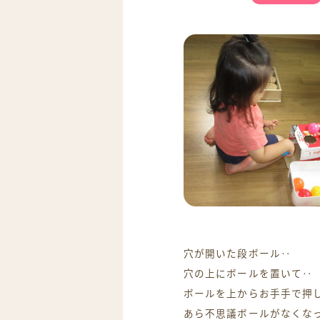
穴が開いた段ボール‥
穴の上にボールを置いて‥
ボールを上からお手手で押
あら不思議ボールがなくな